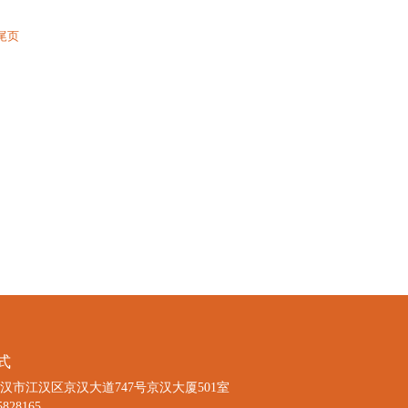
尾页
式
汉市江汉区京汉大道747号京汉大厦501室
5828165