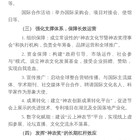
等。
国际合作活动：举办国际采购会、项目对接会、使馆
日等。
（三）
强化支撑体系，保障长效运营
1. 组织保障：成立常设性的
“
神农文化节暨神农奖理事
会
”
和执行机构，负责全年筹备、品牌运营和全球推广。
2. 资金保障：构建
“
政府引导、市场运作、社会参
与
”
模式。设立神农文化发展基金，接受企业捐赠、赞助，
实现自我造血。
3. 宣传推广：启动全球整合营销传播。与国际主流媒
体、学术期刊、社交媒体平台合作。聘请国际文化名人、科
学家作为形象大使。
4. 成果转化：建立
“
神农创新成果转化平台
”
，促进节
会上展示的先进技术、专利项目在湖北及全国落地产业化。
5. 数字化赋能：建设
“
云上神农节
”
平台，实现线上虚
拟参展、论坛直播、文化交流永不落幕。
（四）
发挥
“
神农奖
”
的长期杠杆效应