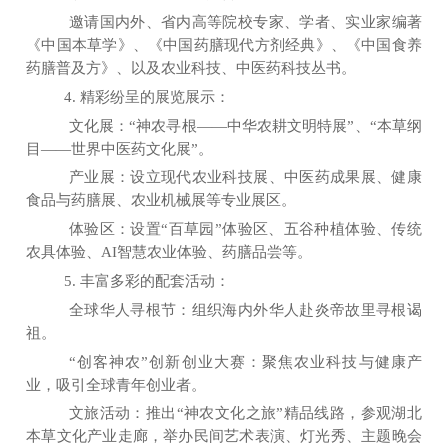
邀请
国
内外、省内高
等
院校
专家、
学者、
实
业家
编著
《
中
国本草学》
、
《
中
国药膳现代方剂经典》
、《中
国食养
药膳普及方》
、以
及农业科技、中医
药
科技丛书。
4. 精彩纷呈的展览展示：
文化展：
“
神农寻根
——
中华农耕文明特展
”
、
“
本草纲
目
——
世界中医药文化展
”
。
产业展：设立现代农业科技展、中医药成果展、健康
食品与药膳展、农业机械展等专业展区。
体验区：设置
“
百草园
”
体验区、五谷种植体验、传统
农具体验、AI智慧农业体验、药膳品尝等。
5. 丰富多彩的配套活动：
全球华人寻根节：组织海内外华人赴炎帝故里寻根谒
祖。
“
创客神农
”
创新创业大赛：聚焦农业科技与健康产
业，吸引全球青年创业者。
文旅活动：推出
“
神农文化之旅
”
精品线路，
参观
湖北
本草文化
产业走
廊
，举办民间艺术表演、灯光秀、主题晚会