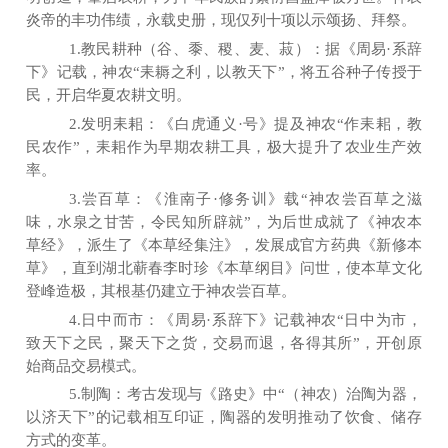
炎帝的丰功伟绩，永载史册，现仅列十项以示颂扬、拜祭。
1.教民耕种（谷、黍、稷、麦、菽）：据《周易·系辞
下》记载，神农“耒耨之利，以教天下”，将五谷种子传授于
民，开启华夏农耕文明。
2.发明耒耜：《白虎通义·号》提及神农“作耒耜，教
民农作”，耒耜作为早期农耕工具，极大提升了农业生产效
率。
3.尝百草：《淮南子·修务训》载“神农尝百草之滋
味，水泉之甘苦，令民知所辟就”，为后世成就了《神农本
草经》，派生了《本草经集注》，发展成官方药典《新修本
草》，直到湖北蕲春李时珍《本草纲目》问世，使本草文化
登峰造极，其根基仍建立于神农尝百草。
4.日中而市：《周易·系辞下》记载神农“日中为市，
致天下之民，聚天下之货，交易而退，各得其所”，开创原
始商品交易模式。
5.制陶：考古发现与《路史》中“（神农）治陶为器，
以济天下”的记载相互印证，陶器的发明推动了饮食、储存
方式的变革。