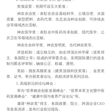
奖项设置：初期可设
五
大奖项：
神农农业奖
：
表彰在农业基础科学、
土壤治理
、水源
质量、新
型
肥
料
、农药代替、生态
农业
种业创新、可持续农
业等领域杰出贡献
。
神农医学奖
：
表彰在中医药传承创新、现代医学、公
共卫生等领域杰出贡献。
神农生命科学奖
、
神农发明奖、当代神农奖等。
评选机制：成立独立的、由全球顶尖科学家（诺奖得
主、各国院士等）组成的评审委员会。采用国际通行的提名
制与匿名评审制，确保公正、权威、透明。
奖励：颁发高额奖金（媲美顶级科技奖项）、金质奖
章、证书。举办获奖者论坛、高校演讲等系列活动。
3. 高端前沿的论坛峰会：
举办
“
世界粮农
创新
发展峰
会
”
、
“
世界本
草文化暨中医
药发展峰会
”
、
“
健康中国与食养产业论坛
”
等。
邀请
“
神农奖
”
得主、各国政要、院士、跨国企业CEO
等发表演讲，发布行业前沿报告。