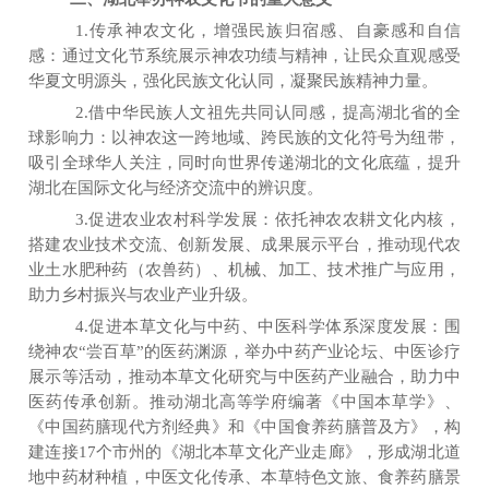
1.传承神农文化，增强民族归宿感、自豪感和自信
感：通过文化节系统展示神农功绩与精神，让民众直观感受
华夏文明源头，强化民族文化认同，凝聚民族精神力量。
2.借中华民族人文祖先共同认同感，提高湖北省的全
球影响力：以神农这一跨地域、跨民族的文化符号为纽带，
吸引全球华人关注，同时向世界传递湖北的文化底蕴，提升
湖北在国际文化与经济交流中的辨识度。
3.促进农业农村科学发展：依托神农农耕文化内核，
搭建农业技术交流、
创
新发展、成果展示平台，推动现代农
业
土
水肥种
药（农兽
药）
、机械
、加工、技术推广与应用，
助力乡村振兴与农业产业升级。
4.促进本草文化与中药、中医
科学
体系深度发展：围
绕神农
“
尝百草
”
的医药渊源，举办中药产业论坛、中医诊疗
展示等活动，推动本草文化研究与中医药产业融合，助力中
医药传承创新。
推动
湖北高
等
学
府
编著《
中国
本草
学
》
、
《
中
国药
膳现代
方剂经典》
和
《
中
国食养药膳普及方》
，构
建连
接
17个
市州的《
湖北本
草文化产业
走廊
》
，
形成湖北
道
地
中药材种植，中医文化传承
、本
草特色
文旅、食养
药膳景