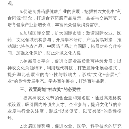
观。
5.促进食养药膳健康产业的发展：挖掘神农文化中
“
药
食同源
”
理念，打
通
食养药膳产品展示、品鉴与交易环节，
培育健康产业新增长点，
丰富
民众健康消费需求。
6.加强国际交流，扩大国际市场：邀请国际农业、医
药、文化领域机构参与，开展学术研讨、产品贸易对接，推
动湖北特色农产品、中医药产品走向国际，拓展对外合作空
间。加强文化保护，防止外域文化入侵
7.创新展会平台，促进会展业高质量可持续发展：以
神农文化为独特IP，利
用现代
科技，打造差异化展会模式，
提升湖北会展业的专业性与影响力，形成
“
文化+会展+产
业
”
的良性发展生态。
举办
百年展会
，打造
百年品牌。
三、设置高能
“神农奖”的必要性
1.提高神农文化节的含金量和知名度：通过高规格奖
项设置，吸引国内外顶尖人才、企业参与，提升文化节的专
业度与行业关注度，形成
“
以奖促节、以节兴奖
”
的良性循
环。
2.比肩国际奖项，促进农业、医学
、
科学技术的研究