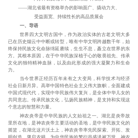
——湖北省最有资格举办的影响面广、撬动力大、
受益
面
宽
、
持续性长的高品质展会
一、导语
世界四大文明古国中，作为政治实体的古老文明大多
已在历史烟云中中断或转型，唯有中华文明跨越数千年，始
终保持民族文化命脉绵延赓续，生生不息，矗立在世界的东
方。其根本原因，在于中华民族深植于心的敬畏祖先、传承
文化的独特精神血脉，以及由此形成的强大凝聚力和生命
力。
当今世界正经历百年未有之大变局，科学技术与经济
社会日新月异。高举中国特色社会主义伟大旗帜，全面建成
中国式现代代，实现中华民族伟大复兴，是全体中华儿女的
共同意志。传承民族文化，弘扬民族精神，是支持和实现这
个意志的智慧和力量。
神农炎帝是中华民
族的人文始祖之一。湖北是炎帝故
里所在地，是神农炎帝主要活动的圣地，是中华民族文化的
摇篮，在湖北这片沃土上，神农炎帝率先民探索、开拓、发
明创造，
肇启农耕，
为中华民族的繁衍昌盛泽被万世。神农