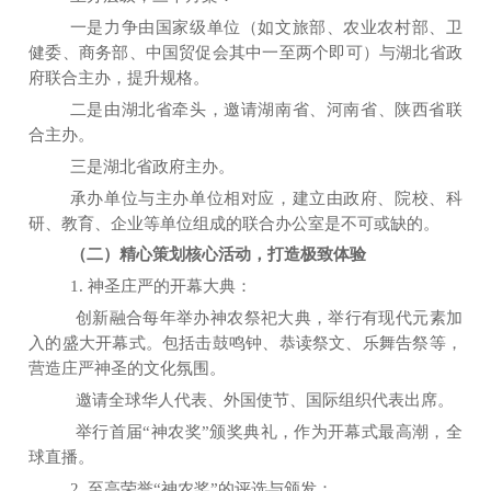
一是力争由国家级单位（如文旅部、农业农村部、卫
健委
、
商务部、中国
贸促
会其中一至两个即可）与湖北省政
府联合主办，提升规格。
二是
由
湖北省牵头，
邀请湖南
省
、河南
省
、陕西
省
联
合主办。
三
是湖北省政府主办。
承办
单位与主办单位相对应
，
建立由政府、院校
、科
研
、教育、企业
等
单位组成的联合
办
公室是不可
或缺
的。
（二）
精心策划核心活动，打造极致体验
1. 神圣庄严的开幕大典：
创新融
合
每年
举
办
神农
祭祀大
典
，
举行
有
现代
元素加
入的盛大开幕式。包括击鼓鸣钟、恭读祭文、乐舞告祭等，
营造庄严神圣的文化氛围。
邀请全球华人代表、外国使节、国际组织代表出席。
举行首届
“
神农奖
”
颁奖典礼，作为开幕式最高潮，全
球直播。
2. 至高荣誉
“
神农奖
”
的评选与颁发：