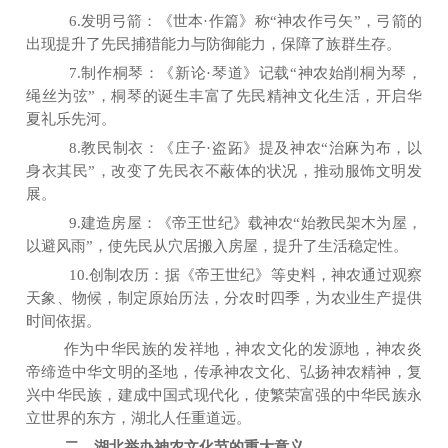
6.发明弓箭：《世本·作篇》称“神农作弓矢”，弓箭的
出现提升了先民捕猎能力与防御能力，保障了族群生存。
7.制作桐琴：《新论·琴道》记载“神农始削桐为琴，
绳丝为弦”，桐琴的诞生丰富了先民精神文化生活，开启华
夏礼乐先河。
8.教民制衣：《庄子·盗跖》提及神农“治麻为布，以
身衣其民”，改变了先民衣不蔽体的状况，推动服饰文明发
展。
9.建造房屋：《帝王世纪》载神农“始教民架木为屋，
以避风雨”，使先民从穴居搬入房屋，提升了生活稳定性。
10.创制农历：据《帝王世纪》等史料，神农通过观察
天象、物候，制定原始历法，分农时四
季
，为农业生产提供
时间依据。
作为中华民族的发祥地，神农文化的发源地，神农炎
帝缔造中华文明的圣地，传承神农文化、弘扬神农精神，复
兴中华民族，建成中国式现代化，使繁荣富强的中华民族永
立世界的东方，湖北人任重道远。
二、湖北举办神农文化节的重大意义