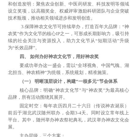
和
创造发明
：聚焦农业创新、中医药研发、科技
发
明等领域
设立奖项，以高额奖金、权威评审激励科研团队与企业突破
技术瓶颈，推动相关领域进步
和发明创造
。
3.保障神农文化节可持续举办，打造百年大品牌：
“
神
农奖
”
作为文化节的核心IP之一，可形成长期影响力，吸引持
续的社会关注与资源投入，助力文化节从
“
短期活动
”
升级
为
“
长效品牌
”
。
四、
如何办好神农文化节，用好神农奖
要成功举办这一盛会，需以
“全球视角、中国气魄、湖
北担当、神农精神”为统领，系统规划，精准施策。
（一）
明晰顶层设计，构建
“
一核多元
”
节会体系
核心品牌：明确
“
神农文化节
”
与
“
神农奖
”
为最高
核心
品牌，所有活动围绕其展开。
固定时空：每年农历四月二十六日（传说神农诞辰）
前后于湖北
武汉
随州
联
办，会期
3
-4
天
。同时设立常年线上
平台。
其
中，随州
举办
神农
祭祀
典
礼，武汉举办神农文化会
展。
主办层级
，三
个方案
：