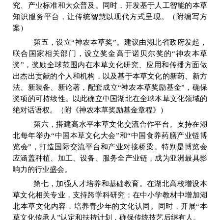
究、产业标准和大众普及。同时，开发基于人工智能的本草
知识服务平台，让传统智慧以现代方式呈现。（附编写方
案）
第五，设立
“
神农本草奖
”
。建议由湖北省政府发起，
联合国家相关部门，设立奖金高于诺贝尔奖的
“
神农本草
奖
”
，奖励全球范围内在本草文化研究、应用和传播方面做
出杰出贡献的个人和机构
，以及基于本草文化的新药、新方
法、新装备、新论著，
配套成立
“
神农本草奖励基金
”
，确保
奖项的可持续性。以此确立中国湖北在全球本草文化领域的
绝对话语权。（附《神农本草奖励基金章程》）
第六，搭建高水平本草文化交流合作平台。支持在湖
北每年举办
“
中国本草文化大会
”
和
“
中国食养药膳产业链博
览会
”
，打造国际交流平台和产业对接桥梁。特别是博览会
应涵盖种植、加工、设备、服务全产业链，成为亚洲最具影
响力的行业盛会。
第七，加强人才培养和基础教育。在湖北高校增设本
草文化相关专业，支持跨学科研究；在中小学教材中增加湖
北本草文化内容，培养青少年的文化认同。同时，开展
“
本
草文化传承人
”
认定和扶持计划，确保传统技艺后继有人。