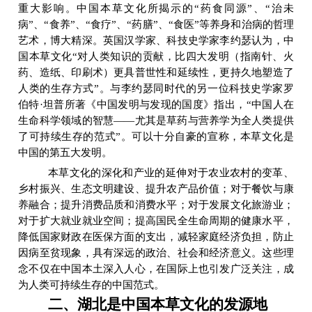
重大影响。中国本草文化所揭示的
“
药食同源
”
、
“
治未
病
”
、
“
食养
”
、
“
食疗
”
、
“
药膳
”
、
“
食医
”
等养身和治病的哲理
艺术，博大精深。英国汉学家、科技史学家李约瑟认为，中
国本草文化
“
对人类知识的贡献，比四大发明（指南针、火
药、造纸、印刷术）更具普世性和延续性，更持久地塑造了
人类的生存方式
”
。与李约瑟同时代的另一位科技史学家罗
伯特
·
坦普所著《中国发明与发现的国度》指出，
“
中国人在
生命科学领域的智慧
——
尤其是草药与营养学为全人类提供
了可持续生存的范式
”
。可以十分自豪的宣称，本草文化是
中国的第五大发明。
本草文化的深化和产业的延伸对于农业农村的变革、
乡村振兴、生态文明建设、提升农产品价值；对于餐饮与康
养融合；提升消费品质和消费水平；对于发展文化旅游业；
对于扩大就业就业空间；提高国民全生命周期的健康水平，
降低国家财政在医保方面的支出，减轻家庭经济负担，防止
因病至贫现象，具有深远的政治、社会和经济意义。这些理
念不仅在中国本土深入人心，在国际上也引发广泛关注，成
为人类可持续生存的中国范式。
二、湖北是中国本草文化的发源地