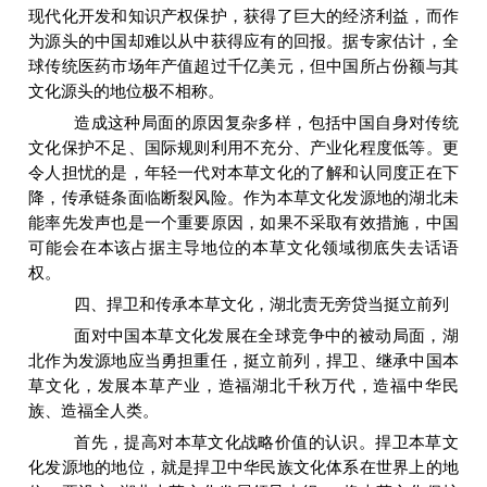
现代化开发和知识产权保护，获得了巨大的经济利益，而作
为源头的中国却难以从中获得应有的回报。据专家估计，全
球传统医药市场年产值超过千亿美元，但中国所占份额与其
文化源头的地位极不相称。
造成这种局面的原因复杂多样，包括中国自身对传统
文化保护不足、国际规则利用不充分、产业化程度低等。更
令人担忧的是，年轻一代对本草文化的了解和认同度正在下
降，传承链条面临断裂风险。作为本草文化发源地的湖北未
能率先发声也是一个重要原因，如果不采取有效措施，中国
可能会在本该占据主导地位的本草文化领域彻底失去话语
权。
四、捍卫和传承本草文化，湖北责无旁贷
当
挺立前列
面对中国本草文化发展在全球竞争中的被动局面，湖
北作为发源地应当勇担重任，挺立前列，捍卫、继承中国本
草文化，发展本草产业，造福湖北千秋万代，造福中华民
族、造福全人类。
首先，提高对本草文化战略价值的认识。捍卫本草文
化发源地的地位，就是捍卫中华民族文化体系在世界上的地