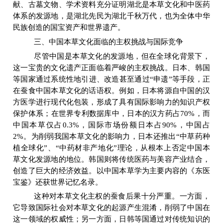
献、古墓文物、学术资料充分证明湖北是本草文化和中医药
体系的发源地，是湖北先民为湖北千秋万代，也为全体中华
民族创造的国宝资产和世界遗产。
三、中国本草文化面临的主权挑战与国际竞争
尽管中国是本草文化的发源地，但在全球化背景下，
这一宝贵的文化遗产正面临着严峻的主权挑战。日本、韩国
等国家通过系统性地引进、改造甚至通过
“
申遗
”
等手段，正
在蚕食中国本草文化的话语权。例如，日本将源自中国的汉
方医学进行现代化包装，形成了具有国际影响力的知识产权
保护体系；在世界专利数据库中，日本的汉方药占
70%
，而
中国本草仅占
0.3%
，国际市场份额日本占
90%
，中国占
2%
。为削弱我国本草文化的影响力，日本还推出
“
中草药种
植全球化
”
、
“
中药材非产地化
”
理论，从根本上否定中国本
草文化发源地的地位。韩国则将传统医药与美容产业结合，
创造了巨大的经济效益。以中国本草学为主要内容的《东医
宝鉴》还获世界记忆名录。
这种对本草文化主权的蚕食后果十分严重。一方面，
它导致国际社会对本草文化的起源产生混淆，削弱了中国在
这一领域的权威性；另一方面，日韩等国通过对传统知识的