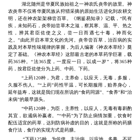
湖北随州是华夏民族始祖之一神农氏炎帝的故里。神
农炎帝不仅将华夏民族从狩猎采摘的原始生活进化到农耕文
明，还在神农架架梯尝百草。《纲鉴易知录》记载，
“
民有
疾，未知药石，炎帝始尝草木之滋，察其寒、温、平、热之
性，辨其君臣佐使之义，尝一日而遇七十毒，神而化
之。
”
由此开启本草文化的先河。炎帝尝百草，治百病的实
践及对本草性味规律的掌握，为后人编著《神农本草经》奠
定了基础。《神农本草经》这部最古老的本草药学巨著，载
药
365
种。
“
法
365
度，一度应一日，以成一岁
”
，将
365
种
药，按君臣佐使分为上药、中药、下药。
“
上药
120
种，为君，主养命，以应天，无毒，多服，
久服不伤人。
”“
上药
”
药性平温，可长期服用，贻养身心，
延年益寿，这就是我们现在所说的
“
食药同源
”
、
“
食养
”
和
“
治
未病
”
的最早源头。
“
中药
120
种，为臣，主养性，以应人，无毒有毒斟酌
其宜，欲遏病补嬴者。
”“
中药
”
为了防止病情加重，饮食时
配伍适宜的药草，达到防病补虚的目的，这就是所称的药膳
食疗法，食疗的实现方式是药膳。
“
下药
125
种，为佐使，主治病，以应地，多毒，不可