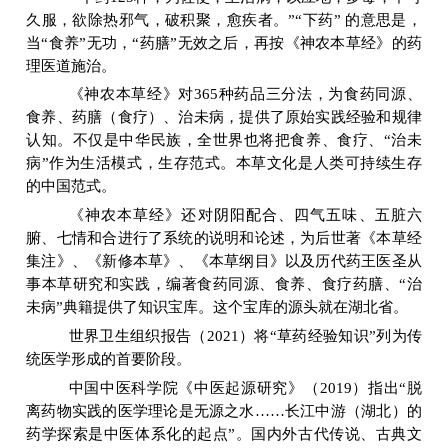
久服，欲除热邪气，破积聚，愈疾者。
”“
下药
”
的意思是，
当
“
食养
”
无功，
“
药膳
”
无效之后，再按《神农本草经》的药
理医道施治。
《神农本草经》对
365
种药品三分法，为食药同源、
食养、药膳（食疗）、治未病，提供了原始实践经验和规律
认知。不仅是中华民族，全世界也将把食养、食疗、
“
治未
病
”
作为生活模式，生存范式。本草文化是人类可持续生存
的中国范式。
《神农本草经》还对阴阳配合、四气五味、五脏六
腑、七情和合进行了系统的说明和论述，为后世著《本草经
集注》、《新修本草》、《本草纲目》以及历代药王医圣从
事本草研究和实践，编著食药同源、食养、食疗药膳、
“
治
未病
”
典籍提供了知识宝库。这个宝库的源头就在湖北省。
世界卫生组织报告（
2021
）将
“
草药经验知识
”
列为传
统医学形成的首要阶段。
中国中医科学院《中医起源研究》（
2019
）指出
“
脱
离药物实践的医学理论是无源之水
……
长江中游（湖北）的
药学探索是中医体系化的起点
”
。国内外古代传说、古典文